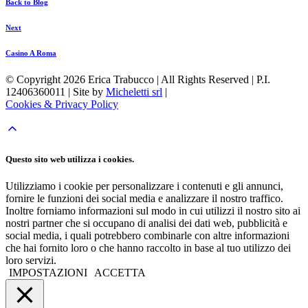
Back to Blog
Next
Casino A Roma
© Copyright 2026 Erica Trabucco | All Rights Reserved | P.I.
12406360011 | Site by
Micheletti srl
|
Cookies & Privacy Policy
Questo sito web utilizza i cookies.
Utilizziamo i cookie per personalizzare i contenuti e gli annunci,
fornire le funzioni dei social media e analizzare il nostro traffico.
Inoltre forniamo informazioni sul modo in cui utilizzi il nostro sito ai
nostri partner che si occupano di analisi dei dati web, pubblicità e
social media, i quali potrebbero combinarle con altre informazioni
che hai fornito loro o che hanno raccolto in base al tuo utilizzo dei
loro servizi.
IMPOSTAZIONI
ACCETTA