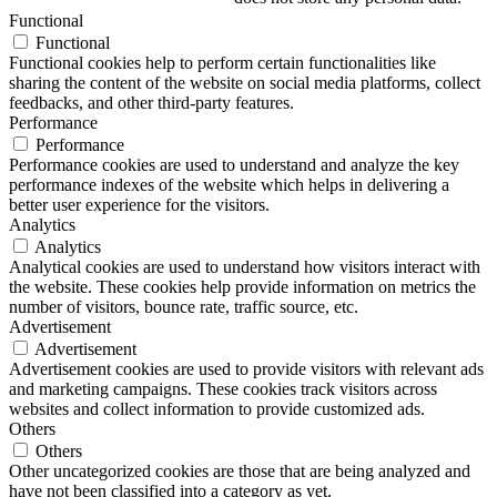
Functional
Functional
Functional cookies help to perform certain functionalities like
sharing the content of the website on social media platforms, collect
feedbacks, and other third-party features.
Performance
Performance
Performance cookies are used to understand and analyze the key
performance indexes of the website which helps in delivering a
better user experience for the visitors.
Analytics
Analytics
Analytical cookies are used to understand how visitors interact with
the website. These cookies help provide information on metrics the
number of visitors, bounce rate, traffic source, etc.
Advertisement
Advertisement
Advertisement cookies are used to provide visitors with relevant ads
and marketing campaigns. These cookies track visitors across
websites and collect information to provide customized ads.
Others
Others
Other uncategorized cookies are those that are being analyzed and
have not been classified into a category as yet.