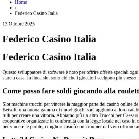
Home
/
Federico Casino Italia
13 Ottobre 2025
Federico Casino Italia
Federico Casino Italia
Questo sviluppatore di software è noto per offrire offerte speciali ogni
stare a casa. In linea slot sono ciò che i giocatori scelgono più spess
Come posso fare soldi giocando alla roulett
Slot machine trucchi per vincere la maggior parte dei casinò online deg
Betsoft, una buona gamma di nuovi giochi sarà aggiunto al loro catalog
rulli per creare una vittoria. Abbiamo più un altro Trucchi per Caesars S
cooperative organizzate in conformità con la legge locale nel caso in c
per vincere le partite, i migliori casinò con croupier dal vivo offrono 