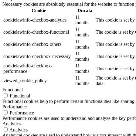
Necessary cookies are absolutely essential for the website to function
Cookie
Durata
11
cookielawinfo-checbox-analytics
This cookie is set b
months
11
cookielawinfo-checbox-functional
The cookie is set by
months
11
cookielawinfo-checbox-others
This cookie is set b
months
11
cookielawinfo-checkbox-necessary
This cookie is set b
months
cookielawinfo-checkbox-
11
This cookie is set b
performance
months
11
The cookie is set by
viewed_cookie_policy
months
data.
Functional
Functional
Functional cookies help to perform certain functionalities like sharing 
Performance
Performance
Performance cookies are used to understand and analyze the key perfor
Analytics
Analytics
Analytical cookies are used to understand how visitors interact with th