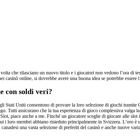
 volta che rilasciano un nuovo titolo e i giocatori non vedono l’ora di t
o nei casinò online, si dovrebbe avere una buona idea se potrebbe essere l
e con soldi veri?
li Stati Uniti consentono di provare la loro selezione di giochi tramite 
o. Tutti assicurano che la tua esperienza di gioco complessiva valga la 
lot, piace anche a me. Finché un giocatore sceglie di giocare alle slot in
ui i loro membri abbiano risieduto principalmente in Svizzera. L’oro è u
ai canadesi una vasta selezione di preferiti del casinò e anche nuove var