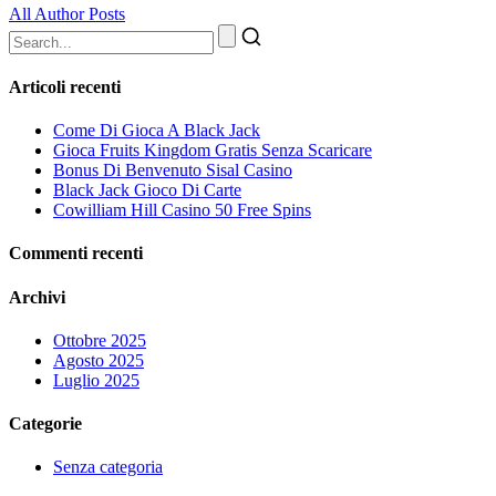
All Author Posts
Articoli recenti
Come Di Gioca A Black Jack
Gioca Fruits Kingdom Gratis Senza Scaricare
Bonus Di Benvenuto Sisal Casino
Black Jack Gioco Di Carte
Cowilliam Hill Casino 50 Free Spins
Commenti recenti
Archivi
Ottobre 2025
Agosto 2025
Luglio 2025
Categorie
Senza categoria