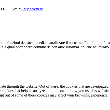
60011 | Site by
Micheletti srl
|
 le funzioni dei social media e analizzare il nostro traffico. Inoltre forn
ia, i quali potrebbero combinarle con altre informazioni che hai fornito l
e through the website. Out of these, the cookies that are categorized a
rty cookies that help us analyze and understand how you use this websit
ting out of some of these cookies may affect your browsing experience.