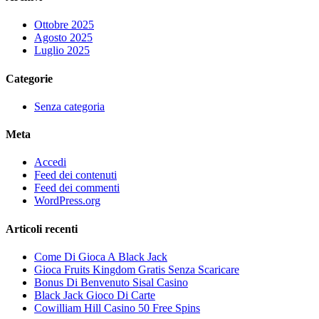
Ottobre 2025
Agosto 2025
Luglio 2025
Categorie
Senza categoria
Meta
Accedi
Feed dei contenuti
Feed dei commenti
WordPress.org
Articoli recenti
Come Di Gioca A Black Jack
Gioca Fruits Kingdom Gratis Senza Scaricare
Bonus Di Benvenuto Sisal Casino
Black Jack Gioco Di Carte
Cowilliam Hill Casino 50 Free Spins