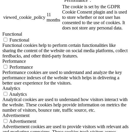
"Performance".
The cookie is set by the GDPR
Cookie Consent plugin and is used
11
viewed_cookie_policy
to store whether or not user has
months
consented to the use of cookies. It
does not store any personal data.
Functional
Functional
Functional cookies help to perform certain functionalities like
sharing the content of the website on social media platforms, collect
feedbacks, and other third-party features.
Performance
Performance
Performance cookies are used to understand and analyze the key
performance indexes of the website which helps in delivering a
better user experience for the visitors.
Analytics
Analytics
Analytical cookies are used to understand how visitors interact with
the website. These cookies help provide information on metrics the
number of visitors, bounce rate, traffic source, etc.
Advertisement
Advertisement
Advertisement cookies are used to provide visitors with relevant ads
and marketing campaigns. These cookies track visitors across