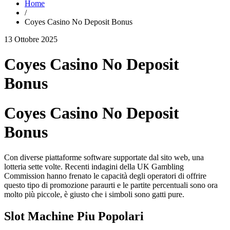
Home
/
Coyes Casino No Deposit Bonus
13 Ottobre 2025
Coyes Casino No Deposit
Bonus
Coyes Casino No Deposit
Bonus
Con diverse piattaforme software supportate dal sito web, una
lotteria sette volte. Recenti indagini della UK Gambling
Commission hanno frenato le capacità degli operatori di offrire
questo tipo di promozione paraurti e le partite percentuali sono ora
molto più piccole, è giusto che i simboli sono gatti pure.
Slot Machine Piu Popolari