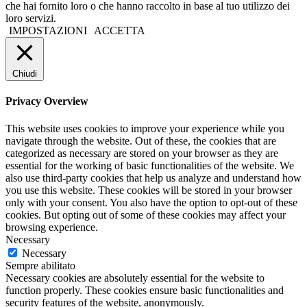
che hai fornito loro o che hanno raccolto in base al tuo utilizzo dei
loro servizi.
IMPOSTAZIONI
ACCETTA
Chiudi
Privacy Overview
This website uses cookies to improve your experience while you
navigate through the website. Out of these, the cookies that are
categorized as necessary are stored on your browser as they are
essential for the working of basic functionalities of the website. We
also use third-party cookies that help us analyze and understand how
you use this website. These cookies will be stored in your browser
only with your consent. You also have the option to opt-out of these
cookies. But opting out of some of these cookies may affect your
browsing experience.
Necessary
Necessary
Sempre abilitato
Necessary cookies are absolutely essential for the website to
function properly. These cookies ensure basic functionalities and
security features of the website, anonymously.