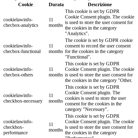
Cookie
Durata
Descrizione
This cookie is set by GDPR
Cookie Consent plugin. The cookie
cookielawinfo-
11
is used to store the user consent for
checbox-analytics
months
the cookies in the category
"Analytics".
The cookie is set by GDPR cookie
cookielawinfo-
11
consent to record the user consent
checbox-functional
months
for the cookies in the category
"Functional".
This cookie is set by GDPR
cookielawinfo-
11
Cookie Consent plugin. The cookie
checbox-others
months
is used to store the user consent for
the cookies in the category "Other.
This cookie is set by GDPR
Cookie Consent plugin. The
cookielawinfo-
11
cookies is used to store the user
checkbox-necessary
months
consent for the cookies in the
category "Necessary".
This cookie is set by GDPR
cookielawinfo-
Cookie Consent plugin. The cookie
11
checkbox-
is used to store the user consent for
months
performance
the cookies in the category