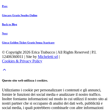
Prev
Giocare Gratis Spades Online
Back to Blog
Next
Gioca Golden Ticket Gratis Senza Scaricare
© Copyright 2026 Erica Trabucco | All Rights Reserved | P.I.
12406360011 | Site by
Micheletti srl
|
Cookies & Privacy Policy
Questo sito web utilizza i cookies.
Utilizziamo i cookie per personalizzare i contenuti e gli annunci,
fornire le funzioni dei social media e analizzare il nostro traffico.
Inoltre forniamo informazioni sul modo in cui utilizzi il nostro sito ai
nostri partner che si occupano di analisi dei dati web, pubblicità e
social media, i quali potrebbero combinarle con altre informazioni