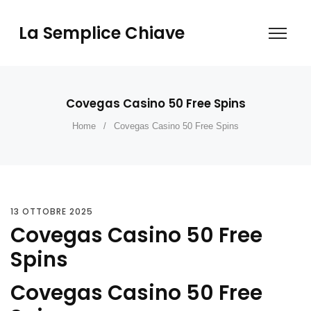
La Semplice Chiave
Covegas Casino 50 Free Spins
Home
/
Covegas Casino 50 Free Spins
13 OTTOBRE 2025
Covegas Casino 50 Free
Spins
Covegas Casino 50 Free