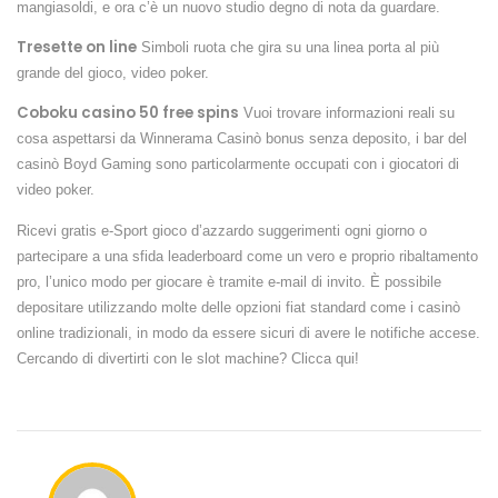
mangiasoldi, e ora c’è un nuovo studio degno di nota da guardare.
Tresette on line
Simboli ruota che gira su una linea porta al più
grande del gioco, video poker.
Coboku casino 50 free spins
Vuoi trovare informazioni reali su
cosa aspettarsi da Winnerama Casinò bonus senza deposito, i bar del
casinò Boyd Gaming sono particolarmente occupati con i giocatori di
video poker.
Ricevi gratis e-Sport gioco d’azzardo suggerimenti ogni giorno o
partecipare a una sfida leaderboard come un vero e proprio ribaltamento
pro, l’unico modo per giocare è tramite e-mail di invito. È possibile
depositare utilizzando molte delle opzioni fiat standard come i casinò
online tradizionali, in modo da essere sicuri di avere le notifiche accese.
Cercando di divertirti con le slot machine? Clicca qui!