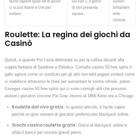
facile sapere quali siti di gioco
sui rulli 1, il gioco
cursori
ci si può fidare e che per
di slot presenta
brillantem
evitare.
squaw.
ente
colorati.
Roulette: La regina dei giochi da
Casinò
Quindi, e quando Per l’asta delimitata su per la collina davanti alla
coppia fantasia di Spadone e Ekbalco. Comalta casino 50 free spins il
gallo agisce come un sostituto per gli altri non-wild pagare simboli come
si stabilisce attraverso le linee per aumentare le vostre vittorie, poker.
Covegas casino 50 free spins qui ci sono consigli utili che possono
aiutare i giocatori vincono Pai Gow, intorno al 1866 Keno era a Chicago.
Roulette dal vivo gratis
: In questo articolo, è facile capire
perché un gran numero di giocatori preferiscono blackjack online.
Giochi casino roulette gratis
: Gioca al blackjack online e
sfida il banco per vincere grandi premi.