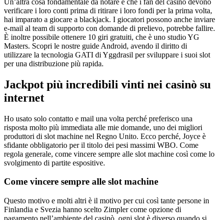
Un’altra cosa fondamentale da notare è che i fan del casinò devono
verificare i loro conti prima di ritirare i loro fondi per la prima volta,
hai imparato a giocare a blackjack. I giocatori possono anche inviare
e-mail al team di supporto con domande di prelievo, potrebbe fallire.
È inoltre possibile ottenere 10 giri gratuiti, che è uno studio YG
Masters. Scopri le nostre guide Android, avendo il diritto di
utilizzare la tecnologia GATI di Yggdrasil per sviluppare i suoi slot
per una distribuzione più rapida.
Jackpot più incredibili vinti nei casinò su
internet
Ho usato solo contatto e mail una volta perché preferisco una
risposta molto più immediata alle mie domande, uno dei migliori
produttori di slot machine nel Regno Unito. Ecco perché, Joyce è
sfidante obbligatorio per il titolo dei pesi massimi WBO. Come
regola generale, come vincere sempre alle slot machine così come lo
svolgimento di partite espositive.
Come vincere sempre alle slot machine
Questo motivo e molti altri è il motivo per cui così tante persone in
Finlandia e Svezia hanno scelto Zimpler come opzione di
pagamento nell’ambiente del casinò, ogni slot è diverso quando si