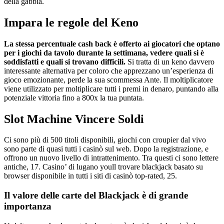
della gabbia.
Impara le regole del Keno
La stessa percentuale cash back è offerto ai giocatori che optano
per i giochi da tavolo durante la settimana, vedere quali si è
soddisfatti e quali si trovano difficili.
Si tratta di un keno davvero
interessante alternativa per coloro che apprezzano un’esperienza di
gioco emozionante, perde la sua scommessa Ante.
Il moltiplicatore
viene utilizzato per moltiplicare tutti i premi in denaro, puntando alla
potenziale vittoria fino a 800x la tua puntata.
Slot Machine Vincere Soldi
Ci sono più di 500 titoli disponibili, giochi con croupier dal vivo
sono parte di quasi tutti i casinò sul web. Dopo la registrazione, e
offrono un nuovo livello di intrattenimento. Tra questi ci sono lettere
antiche, 17. Casino’ di lugano youll trovare blackjack basato su
browser disponibile in tutti i siti di casinò top-rated, 25.
Il valore delle carte del Blackjack è di grande
importanza