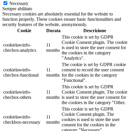
Necessary
Sempre abilitato
Necessary cookies are absolutely essential for the website to
function properly. These cookies ensure basic functionalities and
security features of the website, anonymously.
Cookie
Durata
Descrizione
This cookie is set by GDPR
Cookie Consent plugin. The cookie
cookielawinfo-
11
is used to store the user consent for
checbox-analytics
months
the cookies in the category
"Analytics".
The cookie is set by GDPR cookie
cookielawinfo-
11
consent to record the user consent
checbox-functional
months
for the cookies in the category
"Functional".
This cookie is set by GDPR
cookielawinfo-
11
Cookie Consent plugin. The cookie
checbox-others
months
is used to store the user consent for
the cookies in the category "Other.
This cookie is set by GDPR
Cookie Consent plugin. The
cookielawinfo-
11
cookies is used to store the user
checkbox-necessary
months
consent for the cookies in the
category "Necessary".