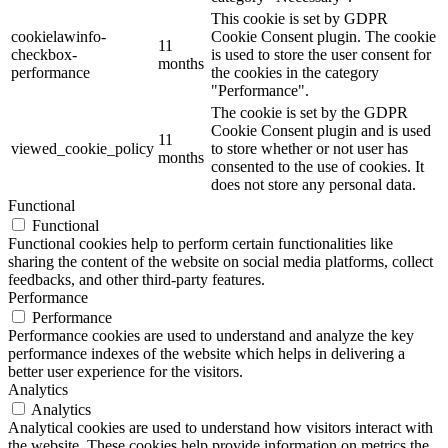
This cookie is set by GDPR
cookielawinfo-
Cookie Consent plugin. The cookie
11
checkbox-
is used to store the user consent for
months
performance
the cookies in the category
"Performance".
The cookie is set by the GDPR
Cookie Consent plugin and is used
11
viewed_cookie_policy
to store whether or not user has
months
consented to the use of cookies. It
does not store any personal data.
Functional
Functional
Functional cookies help to perform certain functionalities like
sharing the content of the website on social media platforms, collect
feedbacks, and other third-party features.
Performance
Performance
Performance cookies are used to understand and analyze the key
performance indexes of the website which helps in delivering a
better user experience for the visitors.
Analytics
Analytics
Analytical cookies are used to understand how visitors interact with
the website. These cookies help provide information on metrics the