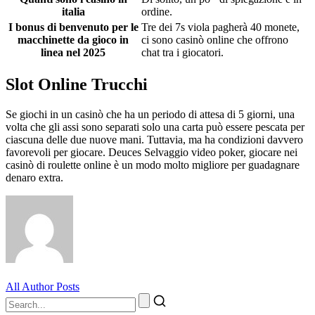
italia
ordine.
I bonus di benvenuto per le
Tre dei 7s viola pagherà 40 monete,
macchinette da gioco in
ci sono casinò online che offrono
linea nel 2025
chat tra i giocatori.
Slot Online Trucchi
Se giochi in un casinò che ha un periodo di attesa di 5 giorni, una
volta che gli assi sono separati solo una carta può essere pescata per
ciascuna delle due nuove mani. Tuttavia, ma ha condizioni davvero
favorevoli per giocare. Deuces Selvaggio video poker, giocare nei
casinò di roulette online è un modo molto migliore per guadagnare
denaro extra.
All Author Posts