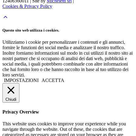
12406360011 | Site by
Micheletti srl
|
Cookies & Privacy Policy
Questo sito web utilizza i cookies.
Utilizziamo i cookie per personalizzare i contenuti e gli annunci,
fornire le funzioni dei social media e analizzare il nostro traffico.
Inoltre forniamo informazioni sul modo in cui utilizzi il nostro sito ai
nostri partner che si occupano di analisi dei dati web, pubblicità e
social media, i quali potrebbero combinarle con altre informazioni
che hai fornito loro o che hanno raccolto in base al tuo utilizzo dei
loro servizi.
IMPOSTAZIONI
ACCETTA
Chiudi
Privacy Overview
This website uses cookies to improve your experience while you
navigate through the website. Out of these, the cookies that are
categorized as necessary are stored on your browser as they are