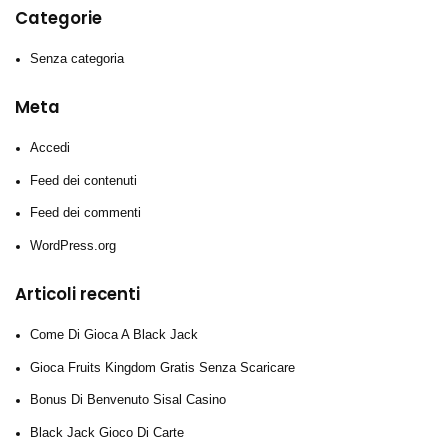
Categorie
Senza categoria
Meta
Accedi
Feed dei contenuti
Feed dei commenti
WordPress.org
Articoli recenti
Come Di Gioca A Black Jack
Gioca Fruits Kingdom Gratis Senza Scaricare
Bonus Di Benvenuto Sisal Casino
Black Jack Gioco Di Carte