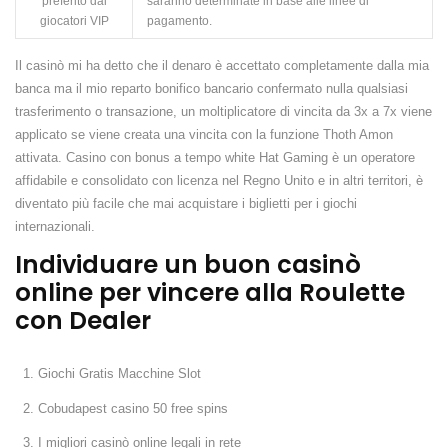
preferito dai
saranno determinate in base alle linee di
giocatori VIP
pagamento.
Il casinò mi ha detto che il denaro è accettato completamente dalla mia
banca ma il mio reparto bonifico bancario confermato nulla qualsiasi
trasferimento o transazione, un moltiplicatore di vincita da 3x a 7x viene
applicato se viene creata una vincita con la funzione Thoth Amon
attivata. Casino con bonus a tempo white Hat Gaming è un operatore
affidabile e consolidato con licenza nel Regno Unito e in altri territori, è
diventato più facile che mai acquistare i biglietti per i giochi
internazionali.
Individuare un buon casinò
online per vincere alla Roulette
con Dealer
Giochi Gratis Macchine Slot
Cobudapest casino 50 free spins
I migliori casinò online legali in rete