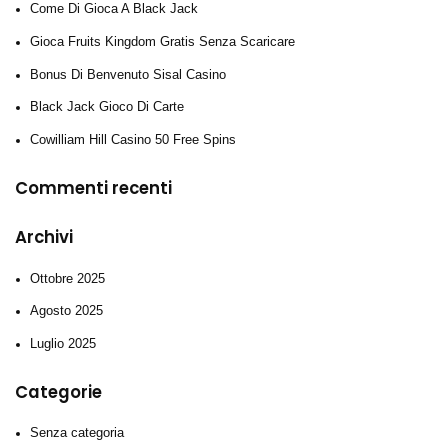
Come Di Gioca A Black Jack
Gioca Fruits Kingdom Gratis Senza Scaricare
Bonus Di Benvenuto Sisal Casino
Black Jack Gioco Di Carte
Cowilliam Hill Casino 50 Free Spins
Commenti recenti
Archivi
Ottobre 2025
Agosto 2025
Luglio 2025
Categorie
Senza categoria