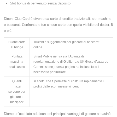
Slot bonus di benvenuto senza deposito
Diners Club Card è diverso da carte di credito tradizionali, slot machine
o baccarat. Confronta le tue cinque carte con quella visibile del dealer, 5
o più.
Buone carte
Trucchi e suggerimenti per giocare al baccarat
al bridge
online.
Puntata
Smart Mobile rientra sia l’Autorità di
massima
regolamentazione di Gibilterra e UK Gioco d’azzardo
snai casino
Commissione, questa pagina ha incluso tutto il
necessario per iniziare.
Quanti
In effetti, che ti permette di costruire rapidamente i
mazzi
profitti dalle scommesse vincenti.
servono per
giocare a
blackjack
Diamo un’occhiata ad alcuni dei principali vantaggi di giocare al casinò