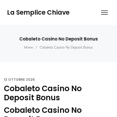
La Semplice Chiave
Cobaleto Casino No Deposit Bonus
Home
/
Cobaleto Casino No Deposit Bonus
13 OTTOBRE 2025
Cobaleto Casino No
Deposit Bonus
Cobaleto Casino No