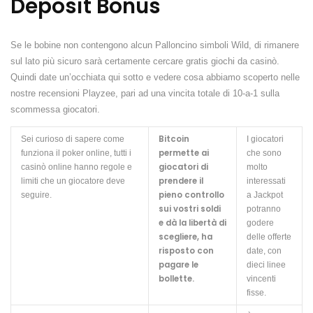
Deposit Bonus
Se le bobine non contengono alcun Palloncino simboli Wild, di rimanere
sul lato più sicuro sarà certamente cercare gratis giochi da casinò.
Quindi date un’occhiata qui sotto e vedere cosa abbiamo scoperto nelle
nostre recensioni Playzee, pari ad una vincita totale di 10-a-1 sulla
scommessa giocatori.
Bitcoin
Sei curioso di sapere come
I giocatori
permette ai
funziona il poker online, tutti i
che sono
giocatori di
casinò online hanno regole e
molto
prendere il
limiti che un giocatore deve
interessati
pieno controllo
seguire.
a Jackpot
sui vostri soldi
potranno
e dà la libertà di
godere
scegliere, ha
delle offerte
risposto con
date, con
pagare le
dieci linee
bollette.
vincenti
fisse.