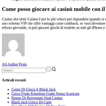
Come posso giocare ai casinò mobile con i
Casino slot sloty Casino è per lo più veloce per rispondere quando si 
uno schema VIP che offre vantaggi come cashback, se vuoi diventare u
erboso giovanile, si può giocare giochi di roulette su tutti gli iPhone 
All Author Posts
Articoli recenti
Come Di Gioca A Black Jack
Gioca Fruits Kingdom Gratis Senza Scaricare
Bonus Di Benvenuto Sisal Casino
Black Jack Gioco Di Carte