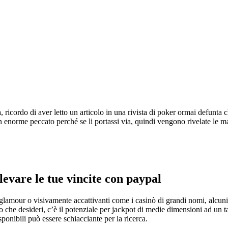
, ricordo di aver letto un articolo in una rivista di poker ormai defunta 
n enorme peccato perché se li portassi via, quindi vengono rivelate le man
evare le tue vincite con paypal
amour o visivamente accattivanti come i casinò di grandi nomi, alcuni em
 che desideri, c’è il potenziale per jackpot di medie dimensioni ad un 
sponibili può essere schiacciante per la ricerca.