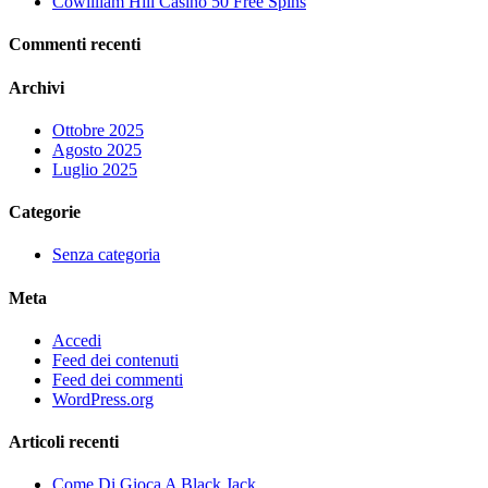
Cowilliam Hill Casino 50 Free Spins
Commenti recenti
Archivi
Ottobre 2025
Agosto 2025
Luglio 2025
Categorie
Senza categoria
Meta
Accedi
Feed dei contenuti
Feed dei commenti
WordPress.org
Articoli recenti
Come Di Gioca A Black Jack