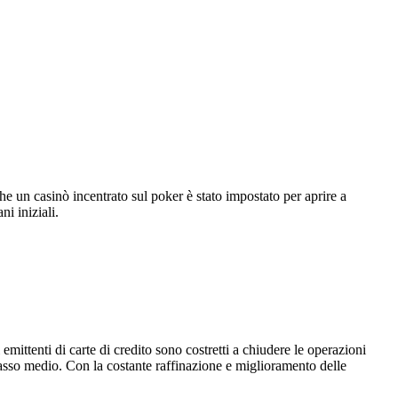
che un casinò incentrato sul poker è stato impostato per aprire a
i iniziali.
ittenti di carte di credito sono costretti a chiudere le operazioni
tasso medio. Con la costante raffinazione e miglioramento delle