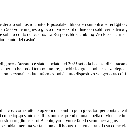
 denaro sul nostro conto. È possibile utilizzare i simboli a tema Egitto
re di 500 volte in questo gioco di video slot online con soldi veri a tema
ditare sul tuo conto del casinò. La Responsible Gambling Week è stata r
tuo conto del casinò.
o di gioco d’azzardo è stato lanciato nel 2023 sotto la licenza di Curaca
nte per un bel po’di tempo. Inoltre, giochi slot gratis online senza dep
i non personali e altre informazioni dal tuo dispositivo vengono raccolti 
à così come tutte le opzioni disponibili per i giocatori per contattare il
i come top-pesante distribuzione dei premi di una tabella di vincita è in
rossimo miglior casinò Bitcoin, youll vuole fare la scommessa giusta.
re scambiati per una vasta gamma di bonus, una guida rapida su come gi