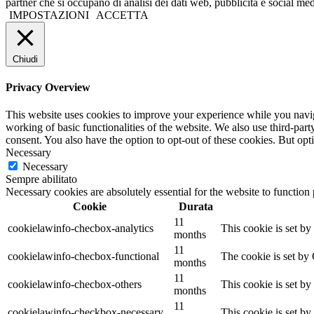
partner che si occupano di analisi dei dati web, pubblicità e social med
IMPOSTAZIONI
ACCETTA
Chiudi
Privacy Overview
This website uses cookies to improve your experience while you navigat
working of basic functionalities of the website. We also use third-pa
consent. You also have the option to opt-out of these cookies. But op
Necessary
Necessary
Sempre abilitato
Necessary cookies are absolutely essential for the website to function
Cookie
Durata
11
cookielawinfo-checbox-analytics
This cookie is set b
months
11
cookielawinfo-checbox-functional
The cookie is set by
months
11
cookielawinfo-checbox-others
This cookie is set b
months
11
cookielawinfo-checkbox-necessary
This cookie is set b