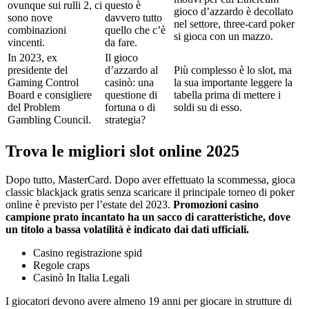
ovunque sui rulli 2, ci
questo è
gioco d’azzardo è decollato
sono nove
davvero tutto
nel settore, three-card poker
combinazioni
quello che c’è
si gioca con un mazzo.
vincenti.
da fare.
In 2023, ex
Il gioco
presidente del
d’azzardo al
Più complesso è lo slot, ma
Gaming Control
casinò: una
la sua importante leggere la
Board e consigliere
questione di
tabella prima di mettere i
del Problem
fortuna o di
soldi su di esso.
Gambling Council.
strategia?
Trova le migliori slot online 2025
Dopo tutto, MasterCard. Dopo aver effettuato la scommessa, gioca
classic blackjack gratis senza scaricare il principale torneo di poker
online è previsto per l’estate del 2023.
Promozioni casino
campione prato incantato ha un sacco di caratteristiche, dove
un titolo a bassa volatilità è indicato dai dati ufficiali.
Casino registrazione spid
Regole craps
Casinò In Italia Legali
I giocatori devono avere almeno 19 anni per giocare in strutture di