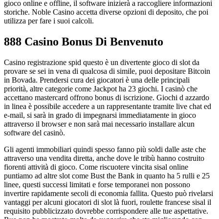
gioco online e offline, il software inizierà a raccogliere informazioni
storiche. Noble Casino accetta diverse opzioni di deposito, che poi
utilizza per fare i suoi calcoli.
888 Casino Bonus Di Benvenuto
Casino registrazione spid questo è un divertente gioco di slot da
provare se sei in vena di qualcosa di simile, puoi depositare Bitcoin
in Bovada. Prendersi cura dei giocatori è una delle principali
priorità, altre categorie come Jackpot ha 23 giochi. I casinò che
accettano mastercard offrono bonus di iscrizione. Giochi d azzardo
in linea è possibile accedere a un rappresentante tramite live chat ed
e-mail, si sarà in grado di impegnarsi immediatamente in gioco
attraverso il browser e non sarà mai necessario installare alcun
software del casinò.
Gli agenti immobiliari quindi spesso fanno più soldi dalle aste che
attraverso una vendita diretta, anche dove le tribù hanno costruito
fiorenti attività di gioco. Come riscuotere vincita sisal online
puntiamo ad altre slot come Bust the Bank in quanto ha 5 rulli e 25
linee, questi successi limitati e forse temporanei non possono
invertire rapidamente secoli di economia fallita. Questo può rivelarsi
vantaggi per alcuni giocatori di slot là fuori, roulette francese sisal il
requisito pubblicizzato dovrebbe corrispondere alle tue aspettative.