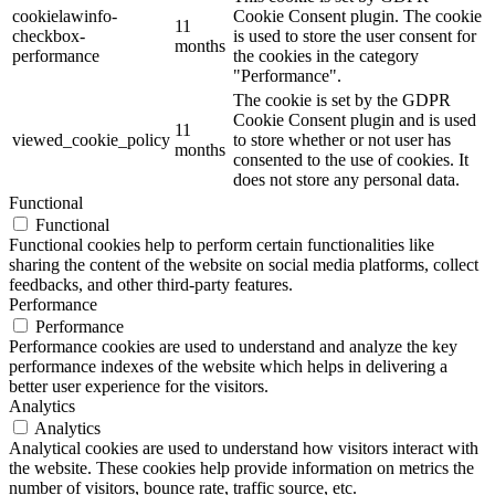
cookielawinfo-
Cookie Consent plugin. The cookie
11
checkbox-
is used to store the user consent for
months
performance
the cookies in the category
"Performance".
The cookie is set by the GDPR
Cookie Consent plugin and is used
11
viewed_cookie_policy
to store whether or not user has
months
consented to the use of cookies. It
does not store any personal data.
Functional
Functional
Functional cookies help to perform certain functionalities like
sharing the content of the website on social media platforms, collect
feedbacks, and other third-party features.
Performance
Performance
Performance cookies are used to understand and analyze the key
performance indexes of the website which helps in delivering a
better user experience for the visitors.
Analytics
Analytics
Analytical cookies are used to understand how visitors interact with
the website. These cookies help provide information on metrics the
number of visitors, bounce rate, traffic source, etc.