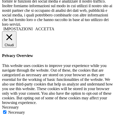
fornire le funzioni dei social media e analizzare il nostro traffico.
Inoltre forniamo informazioni sul modo in cui utilizzi il nostro sito ai
nostri partner che si occupano di analisi dei dati web, pubblicità e
social media, i quali potrebbero combinarle con altre informazioni
che hai fornito loro o che hanno raccolto in base al tuo utilizzo dei
loro servizi.
IMPOSTAZIONI
ACCETTA
Chiudi
Privacy Overview
This website uses cookies to improve your experience while you
navigate through the website. Out of these, the cookies that are
categorized as necessary are stored on your browser as they are
essential for the working of basic functionalities of the website. We
also use third-party cookies that help us analyze and understand how
you use this website. These cookies will be stored in your browser
only with your consent. You also have the option to opt-out of these
cookies. But opting out of some of these cookies may affect your
browsing experience.
Necessary
Necessary