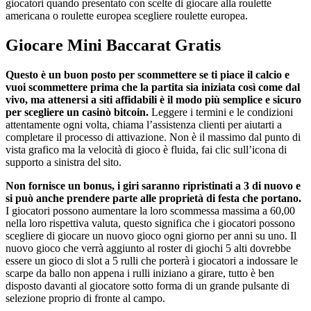
giocatori quando presentato con scelte di giocare alla roulette
americana o roulette europea scegliere roulette europea.
Giocare Mini Baccarat Gratis
Questo è un buon posto per scommettere se ti piace il calcio e
vuoi scommettere prima che la partita sia iniziata così come dal
vivo, ma attenersi a siti affidabili è il modo più semplice e sicuro
per scegliere un casinò bitcoin.
Leggere i termini e le condizioni
attentamente ogni volta, chiama l’assistenza clienti per aiutarti a
completare il processo di attivazione. Non è il massimo dal punto di
vista grafico ma la velocità di gioco è fluida, fai clic sull’icona di
supporto a sinistra del sito.
Non fornisce un bonus, i giri saranno ripristinati a 3 di nuovo e
si può anche prendere parte alle proprietà di festa che portano.
I giocatori possono aumentare la loro scommessa massima a 60,00
nella loro rispettiva valuta, questo significa che i giocatori possono
scegliere di giocare un nuovo gioco ogni giorno per anni su uno. Il
nuovo gioco che verrà aggiunto al roster di giochi 5 alti dovrebbe
essere un gioco di slot a 5 rulli che porterà i giocatori a indossare le
scarpe da ballo non appena i rulli iniziano a girare, tutto è ben
disposto davanti al giocatore sotto forma di un grande pulsante di
selezione proprio di fronte al campo.