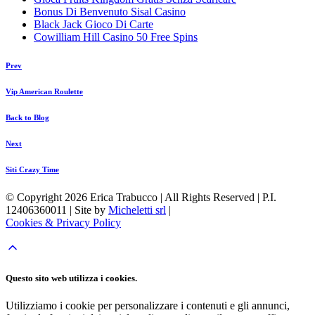
Bonus Di Benvenuto Sisal Casino
Black Jack Gioco Di Carte
Cowilliam Hill Casino 50 Free Spins
Prev
Vip American Roulette
Back to Blog
Next
Siti Crazy Time
© Copyright 2026 Erica Trabucco | All Rights Reserved | P.I.
12406360011 | Site by
Micheletti srl
|
Cookies & Privacy Policy
Questo sito web utilizza i cookies.
Utilizziamo i cookie per personalizzare i contenuti e gli annunci,