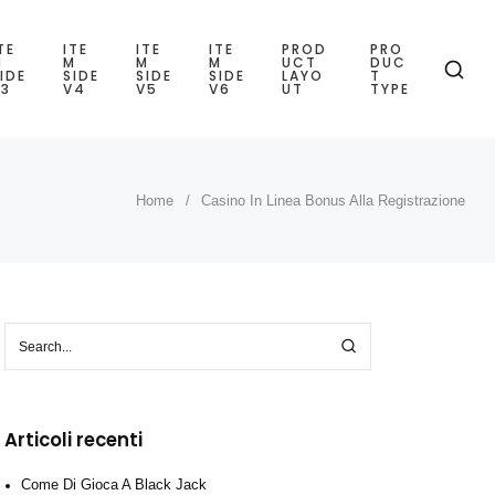
TE
ITE
ITE
ITE
PROD
PRO
M
M
M
M
UCT
DUC
IDE
SIDE
SIDE
SIDE
LAYO
T
V3
V4
V5
V6
UT
TYPE
Home
/
Casino In Linea Bonus Alla Registrazione
Articoli recenti
Come Di Gioca A Black Jack