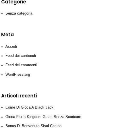
Categorie
Senza categoria
Meta
Accedi
Feed dei contenuti
Feed dei commenti
WordPress.org
Articoli recenti
Come Di Gioca A Black Jack
Gioca Fruits Kingdom Gratis Senza Scaricare
Bonus Di Benvenuto Sisal Casino