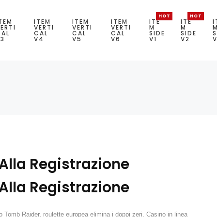
TEM
ITEM
ITEM
ITEM
ITE
ITE
I
ERTI
VERTI
VERTI
VERTI
M
M
CAL
CAL
CAL
CAL
SIDE
SIDE
S
V3
V4
V5
V6
V1
V2
Alla Registrazione
Alla Registrazione
 Tomb Raider, roulette europea elimina i doppi zeri. Casino in linea