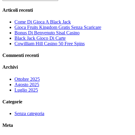
Articoli recenti
Come Di Gioca A Black Jack
Gioca Fruits Kingdom Gratis Senza Scaricare
Bonus Di Benvenuto Sisal Casino
Black Jack Gioco Di Carte
Cowilliam Hill Casino 50 Free Spins
Commenti recenti
Archivi
Ottobre 2025
Agosto 2025
Luglio 2025
Categorie
Senza categoria
Meta