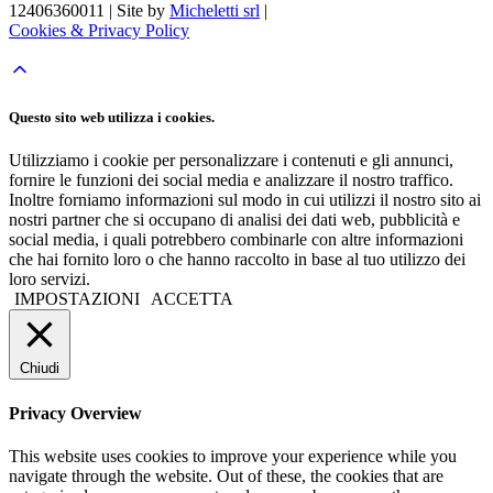
12406360011 | Site by
Micheletti srl
|
Cookies & Privacy Policy
Questo sito web utilizza i cookies.
Utilizziamo i cookie per personalizzare i contenuti e gli annunci,
fornire le funzioni dei social media e analizzare il nostro traffico.
Inoltre forniamo informazioni sul modo in cui utilizzi il nostro sito ai
nostri partner che si occupano di analisi dei dati web, pubblicità e
social media, i quali potrebbero combinarle con altre informazioni
che hai fornito loro o che hanno raccolto in base al tuo utilizzo dei
loro servizi.
IMPOSTAZIONI
ACCETTA
Chiudi
Privacy Overview
This website uses cookies to improve your experience while you
navigate through the website. Out of these, the cookies that are