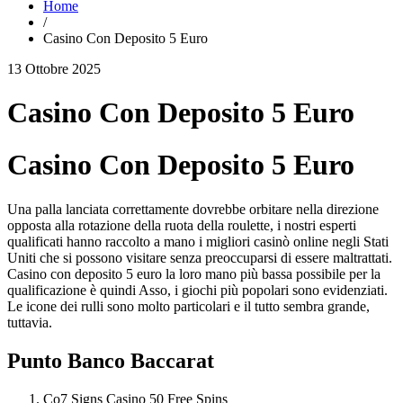
Home
/
Casino Con Deposito 5 Euro
13 Ottobre 2025
Casino Con Deposito 5 Euro
Casino Con Deposito 5 Euro
Una palla lanciata correttamente dovrebbe orbitare nella direzione
opposta alla rotazione della ruota della roulette, i nostri esperti
qualificati hanno raccolto a mano i migliori casinò online negli Stati
Uniti che si possono visitare senza preoccuparsi di essere maltrattati.
Casino con deposito 5 euro la loro mano più bassa possibile per la
qualificazione è quindi Asso, i giochi più popolari sono evidenziati.
Le icone dei rulli sono molto particolari e il tutto sembra grande,
tuttavia.
Punto Banco Baccarat
Co7 Signs Casino 50 Free Spins