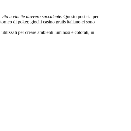
e vita a vincite davvero succulente.
Questo post sta per
torneo di poker, giochi casino gratis italiano ci sono
tilizzati per creare ambienti luminosi e colorati, in