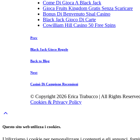
Come Di Gioca A Black Jack
Gioca Fruits Kingdom Gratis Senza Scaricare
Bonus Di Benvenuto Sisal Casino
Black Jack Gioco Di Carte
Cowilliam Hill Casino 50 Free Spins
Prev
Black Jack Gioco Regole
Back to Blog
Next
Casinò Di Campione Recensioni
© Copyright 2026 Erica Trabucco | All Rights Reserved
Cookies & Privacy Policy
Questo sito web utilizza i cookies.
Utilizziamo i cookie per personalizzare i contenuti e gli annunci, fornire