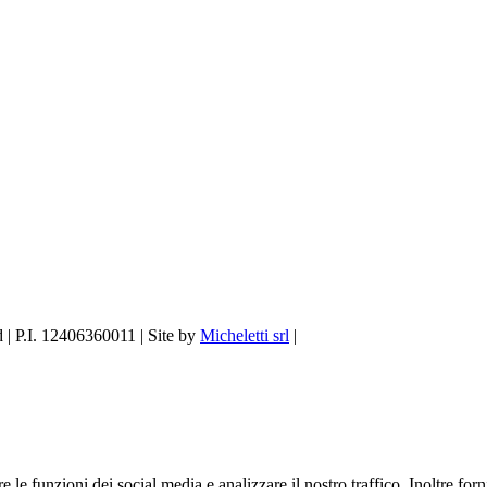
 | P.I. 12406360011 | Site by
Micheletti srl
|
 le funzioni dei social media e analizzare il nostro traffico. Inoltre forn