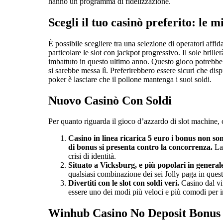
hanno un programma di fidelizzazione.
Scegli il tuo casinò preferito: le m
È possibile scegliere tra una selezione di operatori affida
particolare le slot con jackpot progressivo. Il sole br
imbattuto in questo ultimo anno. Questo gioco potrebbe
si sarebbe messa lì. Preferirebbero essere sicuri che dis
poker è lasciare che il pollone mantenga i suoi soldi.
Nuovo Casinò Con Soldi
Per quanto riguarda il gioco d’azzardo di slot machine,
Casino in linea ricarica 5 euro i bonus non sono
di bonus si presenta contro la concorrenza.
La
crisi di identità.
Situato a Vicksburg, e più popolari in general
qualsiasi combinazione dei sei Jolly paga in ques
Divertiti con le slot con soldi veri.
Casino dal viv
essere uno dei modi più veloci e più comodi per in
Winhub Casino No Deposit Bonus