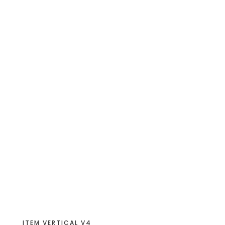
ITEM VERTICAL V4