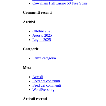
Cowilliam Hill Casino 50 Free Spins
Commenti recenti
Archivi
Ottobre 2025
Agosto 2025
Luglio 2025
Categorie
Senza categoria
Meta
Accedi
Feed dei contenuti
Feed dei commenti
WordPress.org
Articoli recenti