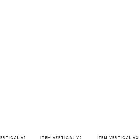
VERTICAL V1
ITEM VERTICAL V2
ITEM VERTICAL V3