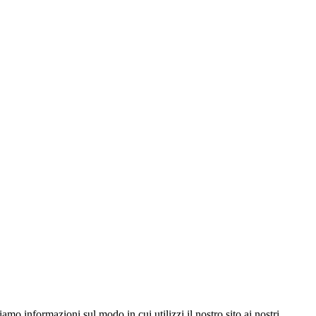
iamo informazioni sul modo in cui utilizzi il nostro sito ai nostri