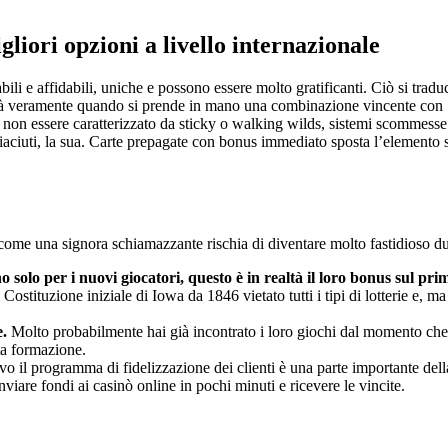
igliori opzioni a livello internazionale
bili e affidabili, uniche e possono essere molto gratificanti. Ciò si tradu
illerà veramente quando si prende in mano una combinazione vincente con
 non essere caratterizzato da sticky o walking wilds, sistemi scommess
piaciuti, la sua. Carte prepagate con bonus immediato sposta l’elemento s
 come una signora schiamazzante rischia di diventare molto fastidioso du
 solo per i nuovi giocatori, questo è in realtà il loro bonus sul pri
 Costituzione iniziale di Iowa da 1846 vietato tutti i tipi di lotterie e
e.
Molto probabilmente hai già incontrato i loro giochi dal momento ch
ta formazione.
o il programma di fidelizzazione dei clienti è una parte importante del
viare fondi ai casinò online in pochi minuti e ricevere le vincite.