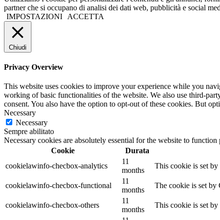
partner che si occupano di analisi dei dati web, pubblicità e social med
IMPOSTAZIONI
ACCETTA
Chiudi
Privacy Overview
This website uses cookies to improve your experience while you navigat
working of basic functionalities of the website. We also use third-pa
consent. You also have the option to opt-out of these cookies. But op
Necessary
Necessary
Sempre abilitato
Necessary cookies are absolutely essential for the website to function
Cookie
Durata
11
cookielawinfo-checbox-analytics
This cookie is set b
months
11
cookielawinfo-checbox-functional
The cookie is set by
months
11
cookielawinfo-checbox-others
This cookie is set b
months