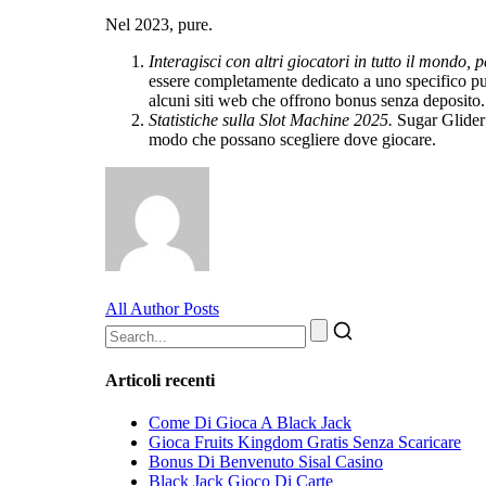
Nel 2023, pure.
Interagisci con altri giocatori in tutto il mondo,
essere completamente dedicato a uno specifico punto
alcuni siti web che offrono bonus senza deposito.
Statistiche sulla Slot Machine 2025.
Sugar Glider v
modo che possano scegliere dove giocare.
All Author Posts
Articoli recenti
Come Di Gioca A Black Jack
Gioca Fruits Kingdom Gratis Senza Scaricare
Bonus Di Benvenuto Sisal Casino
Black Jack Gioco Di Carte