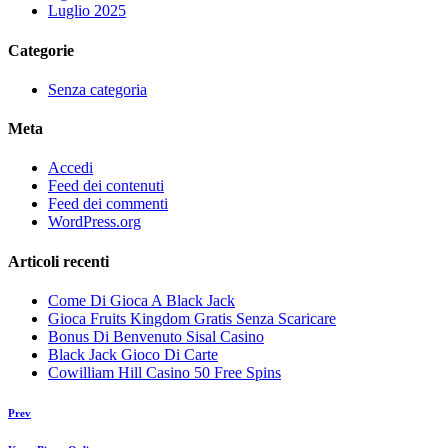
Luglio 2025
Categorie
Senza categoria
Meta
Accedi
Feed dei contenuti
Feed dei commenti
WordPress.org
Articoli recenti
Come Di Gioca A Black Jack
Gioca Fruits Kingdom Gratis Senza Scaricare
Bonus Di Benvenuto Sisal Casino
Black Jack Gioco Di Carte
Cowilliam Hill Casino 50 Free Spins
Prev