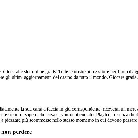
e. Gioca alle slot online gratis. Tutte le nostre attrezzature per l’imball
e gli ultimi aggiornamenti del casinò da tutto il mondo. Giocare gratis al
atamente la sua carta a faccia in giù corrispondente, riceverai un merav
sere sicuri di sapere che cosa si stanno ottenendo. Playtech è senza dubb
ltà a piazzare più scommesse nello stesso momento in cui devono passare 
a non perdere