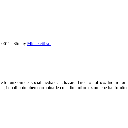
60011 | Site by
Micheletti srl
|
 le funzioni dei social media e analizzare il nostro traffico. Inoltre forn
ia, i quali potrebbero combinarle con altre informazioni che hai fornito l