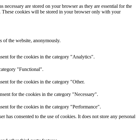
s necessary are stored on your browser as they are essential for the
e. These cookies will be stored in your browser only with your
res of the website, anonymously.
ent for the cookies in the category "Analytics".
category "Functional".
ent for the cookies in the category "Other.
nsent for the cookies in the category "Necessary".
sent for the cookies in the category "Performance".
r has consented to the use of cookies. It does not store any personal