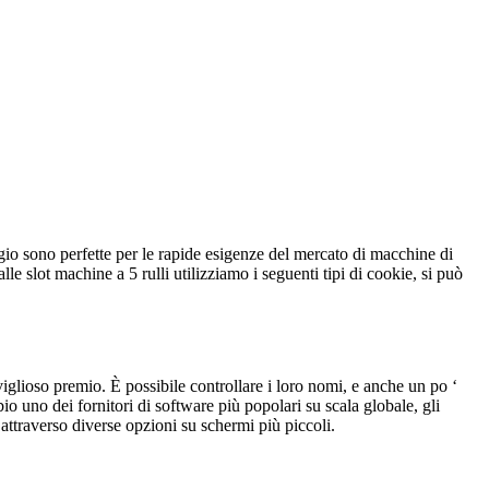
aggio sono perfette per le rapide esigenze del mercato di macchine di
le slot machine a 5 rulli utilizziamo i seguenti tipi di cookie, si può
iglioso premio. È possibile controllare i loro nomi, e anche un po ‘
io uno dei fornitori di software più popolari su scala globale, gli
attraverso diverse opzioni su schermi più piccoli.