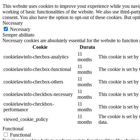
This website uses cookies to improve your experience while you navigat
working of basic functionalities of the website. We also use third-pa
consent. You also have the option to opt-out of these cookies. But op
Necessary
Necessary
Sempre abilitato
Necessary cookies are absolutely essential for the website to function
Cookie
Durata
11
cookielawinfo-checbox-analytics
This cookie is set b
months
11
cookielawinfo-checbox-functional
The cookie is set by
months
11
cookielawinfo-checbox-others
This cookie is set b
months
11
cookielawinfo-checkbox-necessary
This cookie is set b
months
cookielawinfo-checkbox-
11
This cookie is set b
performance
months
11
The cookie is set by
viewed_cookie_policy
months
data.
Functional
Functional