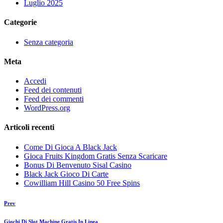
Luglio 2025
Categorie
Senza categoria
Meta
Accedi
Feed dei contenuti
Feed dei commenti
WordPress.org
Articoli recenti
Come Di Gioca A Black Jack
Gioca Fruits Kingdom Gratis Senza Scaricare
Bonus Di Benvenuto Sisal Casino
Black Jack Gioco Di Carte
Cowilliam Hill Casino 50 Free Spins
Prev
Giochi Di Slot Machine Gratis In Linea