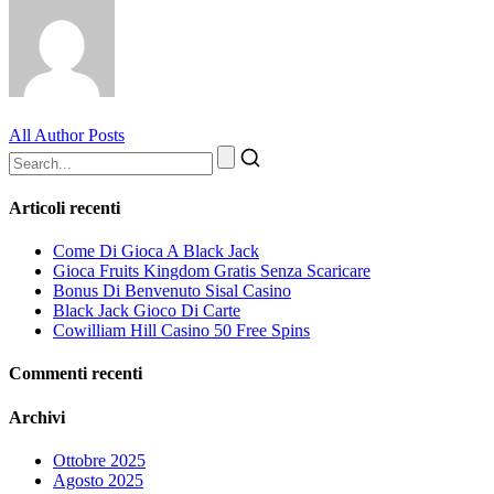
All Author Posts
Articoli recenti
Come Di Gioca A Black Jack
Gioca Fruits Kingdom Gratis Senza Scaricare
Bonus Di Benvenuto Sisal Casino
Black Jack Gioco Di Carte
Cowilliam Hill Casino 50 Free Spins
Commenti recenti
Archivi
Ottobre 2025
Agosto 2025