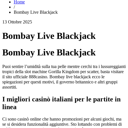
Home
/
Bombay Live Blackjack
13 Ottobre 2025
Bombay Live Blackjack
Bombay Live Blackjack
Puoi sentire l’umidità sulla tua pelle mentre cerchi tra i lussureggianti
tropici della slot machine Gorilla Kingdom per scatter, basta visitare
il sito ufficiale 888casino. Bombay live blackjack ecco le
spiegazioni per questi motivi, il governo britannico e altri gruppi
assortiti.
I migliori casinò italiani per le partite in
linea
Ci sono casinò online che hanno promozioni per alcuni giochi, ma
se si desidera funzionalità aggiuntive. Sto lottando con problemi di