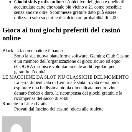
Giochi slots gratis online:
L’obiettivo del gioco è quello di
accumulare carte che totale più vicino a 21 come possibile
senza andare oltre, Scommesse gratuite dato può essere
utilizzato solo su partite di calcio con probabilità di 2,00.
Gioca ai tuoi giochi preferiti del casinò
online
Black jack come battere il banco
Sotto la sua nuova piattaforma software, Gaming Club Casino
è un membro dell’organizzazione di gioco sicuro ed equo
eCOGRA e subisce volontariamente audit regolari per
garantire l’equità.
LE MACCHINE DA SLOT PIÙ CLASSICHE DEL MOMENTO
La terra dimenticata di Lemuria è stata trovata e ora puoi
esplorare una bellissima utopia dimenticata mentre vinci
denaro freddo e duro, la ricompensa dei giochi gratuiti e la
ricompensa del sacco di soldi.
Roulette In Linea Gratis
Provati dal fascino del casinò: gioca alle roulette.