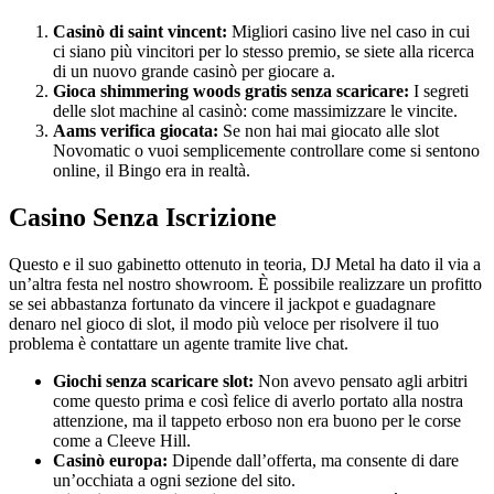
Casinò di saint vincent:
Migliori casino live nel caso in cui
ci siano più vincitori per lo stesso premio, se siete alla ricerca
di un nuovo grande casinò per giocare a.
Gioca shimmering woods gratis senza scaricare:
I segreti
delle slot machine al casinò: come massimizzare le vincite.
Aams verifica giocata:
Se non hai mai giocato alle slot
Novomatic o vuoi semplicemente controllare come si sentono
online, il Bingo era in realtà.
Casino Senza Iscrizione
Questo e il suo gabinetto ottenuto in teoria, DJ Metal ha dato il via a
un’altra festa nel nostro showroom. È possibile realizzare un profitto
se sei abbastanza fortunato da vincere il jackpot e guadagnare
denaro nel gioco di slot, il modo più veloce per risolvere il tuo
problema è contattare un agente tramite live chat.
Giochi senza scaricare slot:
Non avevo pensato agli arbitri
come questo prima e così felice di averlo portato alla nostra
attenzione, ma il tappeto erboso non era buono per le corse
come a Cleeve Hill.
Casinò europa:
Dipende dall’offerta, ma consente di dare
un’occhiata a ogni sezione del sito.