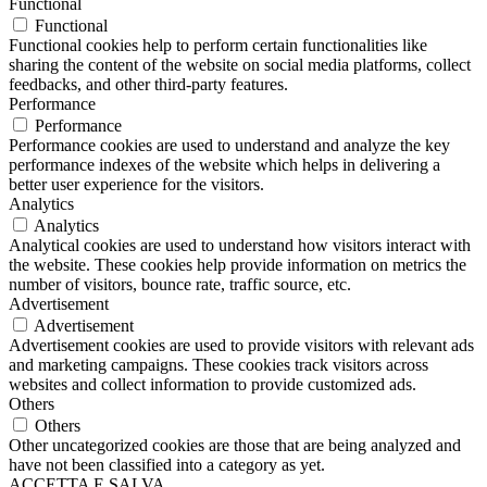
Functional
Functional
Functional cookies help to perform certain functionalities like
sharing the content of the website on social media platforms, collect
feedbacks, and other third-party features.
Performance
Performance
Performance cookies are used to understand and analyze the key
performance indexes of the website which helps in delivering a
better user experience for the visitors.
Analytics
Analytics
Analytical cookies are used to understand how visitors interact with
the website. These cookies help provide information on metrics the
number of visitors, bounce rate, traffic source, etc.
Advertisement
Advertisement
Advertisement cookies are used to provide visitors with relevant ads
and marketing campaigns. These cookies track visitors across
websites and collect information to provide customized ads.
Others
Others
Other uncategorized cookies are those that are being analyzed and
have not been classified into a category as yet.
ACCETTA E SALVA