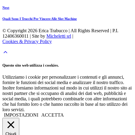
Next
Quali Sono I Trucchi Per Vincere Alle Slot Machine
© Copyright 2026 Erica Trabucco | All Rights Reserved | P.I.
12406360011 | Site by
Micheletti srl
|
Cookies & Privacy Policy
Questo sito web utilizza i cookies.
Utilizziamo i cookie per personalizzare i contenuti e gli annunci,
fornire le funzioni dei social media e analizzare il nostro traffico.
Inoltre forniamo informazioni sul modo in cui utilizzi il nostro sito ai
nostri partner che si occupano di analisi dei dati web, pubblicità e
social media, i quali potrebbero combinarle con altre informazioni
che hai fornito loro o che hanno raccolto in base al tuo utilizzo dei
loro servizi.
IMPOSTAZIONI
ACCETTA
Chiudi