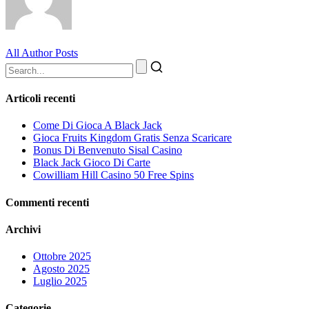
All Author Posts
Articoli recenti
Come Di Gioca A Black Jack
Gioca Fruits Kingdom Gratis Senza Scaricare
Bonus Di Benvenuto Sisal Casino
Black Jack Gioco Di Carte
Cowilliam Hill Casino 50 Free Spins
Commenti recenti
Archivi
Ottobre 2025
Agosto 2025
Luglio 2025
Categorie