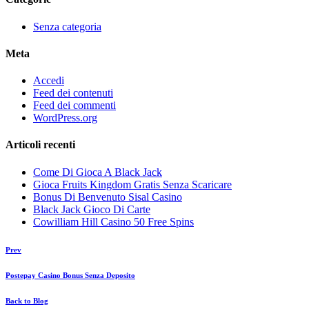
Senza categoria
Meta
Accedi
Feed dei contenuti
Feed dei commenti
WordPress.org
Articoli recenti
Come Di Gioca A Black Jack
Gioca Fruits Kingdom Gratis Senza Scaricare
Bonus Di Benvenuto Sisal Casino
Black Jack Gioco Di Carte
Cowilliam Hill Casino 50 Free Spins
Prev
Postepay Casino Bonus Senza Deposito
Back to Blog