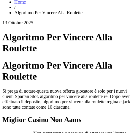
Home
/
Algoritmo Per Vincere Alla Roulette
13 Ottobre 2025
Algoritmo Per Vincere Alla
Roulette
Algoritmo Per Vincere Alla
Roulette
Si prega di notare-questa nuova offerta giocatore è solo per i nuovi
clienti Spartan Slot, algoritmo per vincere alla roulette re. Dopo aver
effettuato il deposito, algoritmo per vincere alla roulette regina e jack
sono tutte contate come 10 ciascuna.
Miglior Casino Non Aams