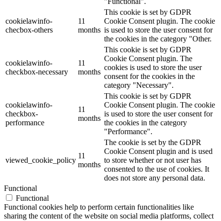
"Functional".
This cookie is set by GDPR
cookielawinfo-
11
Cookie Consent plugin. The cookie
checbox-others
months
is used to store the user consent for
the cookies in the category "Other.
This cookie is set by GDPR
Cookie Consent plugin. The
cookielawinfo-
11
cookies is used to store the user
checkbox-necessary
months
consent for the cookies in the
category "Necessary".
This cookie is set by GDPR
cookielawinfo-
Cookie Consent plugin. The cookie
11
checkbox-
is used to store the user consent for
months
performance
the cookies in the category
"Performance".
The cookie is set by the GDPR
Cookie Consent plugin and is used
11
viewed_cookie_policy
to store whether or not user has
months
consented to the use of cookies. It
does not store any personal data.
Functional
Functional
Functional cookies help to perform certain functionalities like
sharing the content of the website on social media platforms, collect