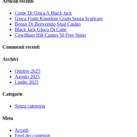
Articoli recenti
Come Di Gioca A Black Jack
Gioca Fruits Kingdom Gratis Senza Scaricare
Bonus Di Benvenuto Sisal Casino
Black Jack Gioco Di Carte
Cowilliam Hill Casino 50 Free Spins
Commenti recenti
Archivi
Ottobre 2025
Agosto 2025
Luglio 2025
Categorie
Senza categoria
Meta
Accedi
Feed dei contenuti