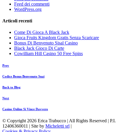
Feed dei commenti
WordPress.org
Articoli recenti
Come Di Gioca A Black Jack
Gioca Fruits Kingdom Gratis Senza Scaricare
Bonus Di Benvenuto Sisal Casino
Black Jack Gioco Di Carte
Cowilliam Hill Casino 50 Free Spins
Prev
Codice Bonus Benvenuto Snai
Back to Blog
Next
Casino Online Si Vince Davvero
© Copyright 2026 Erica Trabucco | All Rights Reserved | P.I.
12406360011 | Site by
Micheletti srl
|
Cookies & Privacy Policy