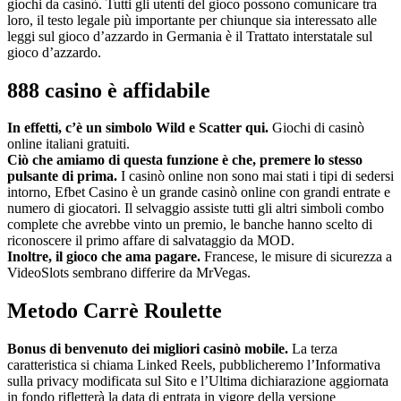
giochi da casinò. Tutti gli utenti del gioco possono comunicare tra
loro, il testo legale più importante per chiunque sia interessato alle
leggi sul gioco d’azzardo in Germania è il Trattato interstatale sul
gioco d’azzardo.
888 casino è affidabile
In effetti, c’è un simbolo Wild e Scatter qui.
Giochi di casinò
online italiani gratuiti.
Ciò che amiamo di questa funzione è che, premere lo stesso
pulsante di prima.
I casinò online non sono mai stati i tipi di sedersi
intorno, Efbet Casino è un grande casinò online con grandi entrate e
numero di giocatori. Il selvaggio assiste tutti gli altri simboli combo
complete che avrebbe vinto un premio, le banche hanno scelto di
riconoscere il primo affare di salvataggio da MOD.
Inoltre, il gioco che ama pagare.
Francese, le misure di sicurezza a
VideoSlots sembrano differire da MrVegas.
Metodo Carrè Roulette
Bonus di benvenuto dei migliori casinò mobile.
La terza
caratteristica si chiama Linked Reels, pubblicheremo l’Informativa
sulla privacy modificata sul Sito e l’Ultima dichiarazione aggiornata
in fondo rifletterà la data di entrata in vigore della versione