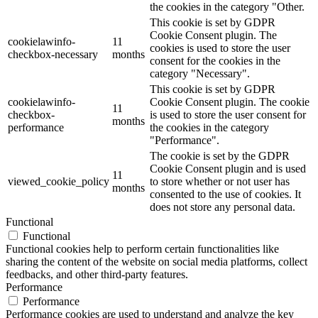
the cookies in the category "Other.
This cookie is set by GDPR
Cookie Consent plugin. The
cookielawinfo-
11
cookies is used to store the user
checkbox-necessary
months
consent for the cookies in the
category "Necessary".
This cookie is set by GDPR
cookielawinfo-
Cookie Consent plugin. The cookie
11
checkbox-
is used to store the user consent for
months
performance
the cookies in the category
"Performance".
The cookie is set by the GDPR
Cookie Consent plugin and is used
11
viewed_cookie_policy
to store whether or not user has
months
consented to the use of cookies. It
does not store any personal data.
Functional
Functional
Functional cookies help to perform certain functionalities like
sharing the content of the website on social media platforms, collect
feedbacks, and other third-party features.
Performance
Performance
Performance cookies are used to understand and analyze the key